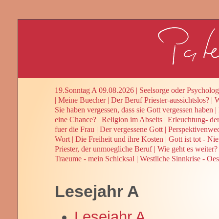
19.Sonntag A 09.08.2026
|
Seelsorge oder Psycholog
|
Meine Buecher
|
Der Beruf Priester-aussichtslos?
|
W
Sie haben vergessen, dass sie Gott vergessen haben
|
eine Chance?
|
Religion im Abseits
|
Erleuchtung- de
fuer die Frau
|
Der vergessene Gott
|
Perspektivenwe
Wort
|
Die Freiheit und ihre Kosten
|
Gott ist tot - Ni
Priester, der unmoegliche Beruf
|
Wie geht es weiter? 
Traeume - mein Schicksal
|
Westliche Sinnkrise - Oes
Lesejahr A
Lesejahr A