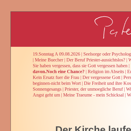
19.Sonntag A 09.08.2026
|
Seelsorge oder Psycholog
|
Meine Buecher
|
Der Beruf Priester-aussichtslos?
|
W
Sie haben vergessen, dass sie Gott vergessen haben
|
davon.Noch eine Chance?
|
Religion im Abseits
|
E
Kein Ersatz fuer die Frau
|
Der vergessene Gott
|
Per
beginnen-nicht beim Wort
|
Die Freiheit und ihre Kos
Sonnengesangs
|
Priester, der unmoegliche Beruf
|
Wi
Angst geht um
|
Meine Traeume - mein Schicksal
|
We
Der Kirche lauf