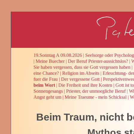
19.Sonntag A 09.08.2026
|
Seelsorge oder Psycholog
|
Meine Buecher
|
Der Beruf Priester-aussichtslos?
|
W
Sie haben vergessen, dass sie Gott vergessen haben
|
eine Chance?
|
Religion im Abseits
|
Erleuchtung- de
fuer die Frau
|
Der vergessene Gott
|
Perspektivenwe
beim Wort
|
Die Freiheit und ihre Kosten
|
Gott ist t
Sonnengesangs
|
Priester, der unmoegliche Beruf
|
Wi
Angst geht um
|
Meine Traeume - mein Schicksal
|
We
Beim Traum, nicht b
Mythos st