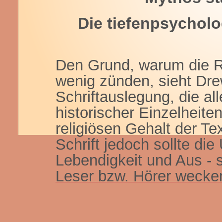
Die tiefenpsychol
Den Grund, warum die R
wenig zünden, sieht Dre
Schriftauslegung, die all
historischer Einzelheite
religiösen Gehalt der Te
Schrift jedoch sollte di
Lebendigkeit und Aus - 
Leser bzw. Hörer wecke
Dies vermag die an den 
übliche Exe­gese nicht, 