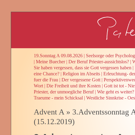
19.Sonntag A 09.08.2026
|
Seelsorge oder Psycholog
|
Meine Buecher
|
Der Beruf Priester-aussichtslos?
|
W
Sie haben vergessen, dass sie Gott vergessen haben
|
eine Chance?
|
Religion im Abseits
|
Erleuchtung- de
fuer die Frau
|
Der vergessene Gott
|
Perspektivenwe
Wort
|
Die Freiheit und ihre Kosten
|
Gott ist tot - Ni
Priester, der unmoegliche Beruf
|
Wie geht es weiter? 
Traeume - mein Schicksal
|
Westliche Sinnkrise - Oes
Advent A
»
3.Adventssonntag A
(15.12.2019)