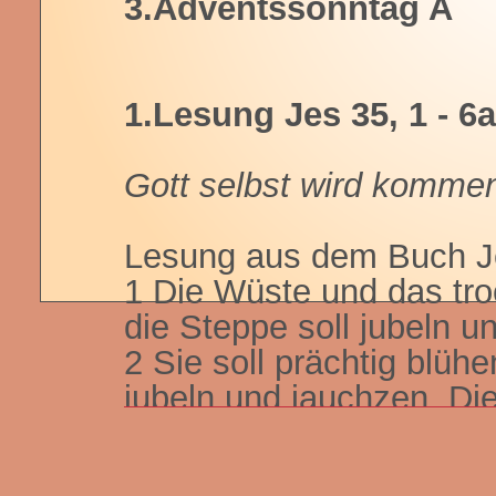
3.Adventssonntag A
1.Lesung Jes 35, 1 - 6a
Gott selbst wird kommen
Lesung aus dem Buch J
1 Die Wüste und das tro
die Steppe soll jubeln u
2 Sie soll prächtig blühen
jubeln und jauchzen. Die
ihr geschenkt, die Prac
Scharon. Man wird die H