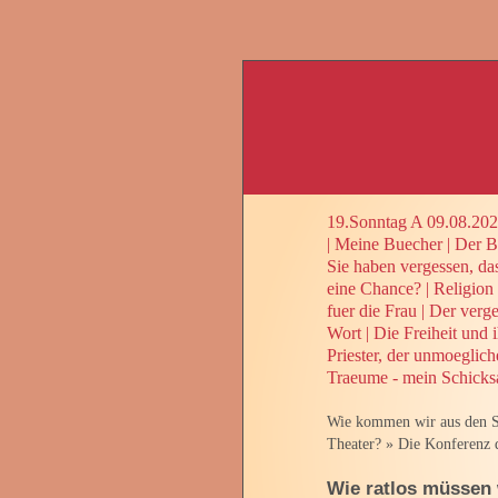
19.Sonntag A 09.08.20
|
Meine Buecher
|
Der Be
Sie haben vergessen, da
eine Chance?
|
Religion
fuer die Frau
|
Der verge
Wort
|
Die Freiheit und 
Priester, der unmoeglic
Traeume - mein Schicks
Wie kommen wir aus den S
Theater?
»
Die Konferenz d
Wie ratlos müssen 