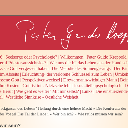
26
|
Seelsorge oder Psychologie?
|
Willkommen
|
Pater Guido Kreppold
ruf Priester-aussichtslos?
|
Wie uns die KI das Leben aus der Hand sch
ss sie Gott vergessen haben
|
Die Melodie des Sonnengesangs
|
Der Kir
 im Abseits
|
Erleuchtung- der verlorene Schluessel zum Leben
|
Umkehr
ssene Gott
|
Perspektivenwechsel
|
Drewermann-wichtiger Mann
|
Beim
ihre Kosten
|
Gott ist tot - Nietzsche lebt
|
Jesus -tiefenpsychologisch
|
D
he Beruf
|
Wie geht es weiter? Mit mir selbst?
|
Links
|
Die einstuerzende
al
|
Westliche Sinnkrise - Oestliche Weisheit
ackgassen des Lebens? Heilung durch eine höhere Macht
»
Die Konferenz der
er Voegel Das Tal der Liebe i
»
Wer bin ich?
»
Wie ratlos müssen wir sein?
wir sein?