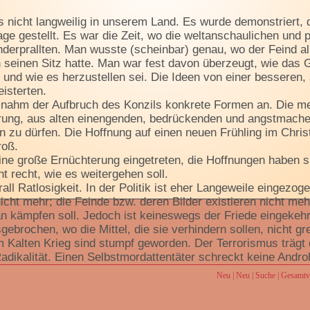
 nicht langweilig in unserem Land. Es wurde demonstriert, di
age gestellt. Es war die Zeit, wo die weltanschaulichen und p
derprallten. Man wusste (scheinbar) genau, wo der Feind al
 seinen Sitz hatte. Man war fest davon überzeugt, wie das 
und wie es herzustellen sei. Die Ideen von einer besseren, 
eisterten.
nahm der Aufbruch des Konzils konkrete Formen an. Die m
erung, aus alten einengenden, bedrückenden und angstmach
 zu dürfen. Die Hoffnung auf einen neuen Frühling im Chris
roß.
ne große Ernüchterung eingetreten, die Hoffnungen haben si
ht recht, wie es weitergehen soll.
all Ratlosigkeit. In der Politik ist eher Langeweile eingezoge
cht mehr; die Feinde bzw. deren Bilder existieren nicht meh
 kämpfen soll. Jedoch ist keineswegs der Friede eingekehrt
gebrochen, wo die Mittel, die sie verhindern sollen, nicht gr
 Kalten Krieg sind stumpf geworden. Der Terrorismus träg
adikalität. Einen Selbstmordattentäter schreckt keine Andr
itiker des Westens sind ratlos gegenüber den Kriegen im Vo
Neu
|
Neu
|
Suche
|
Gesamtve