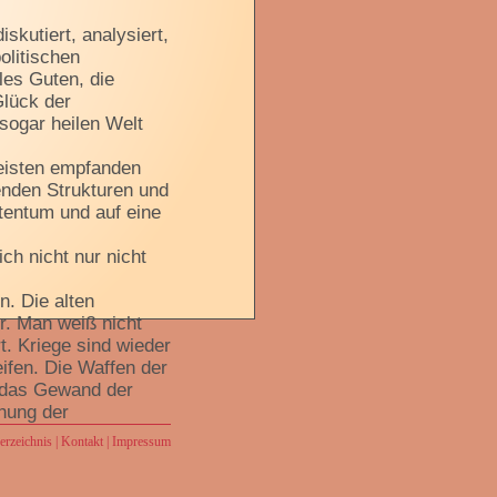
skutiert, analysiert,
olitischen
les Guten, die
Glück der
sogar heilen Welt
eisten empfanden
enden Strukturen und
tentum und auf eine
ch nicht nur nicht
n. Die alten
r. Man weiß nicht
. Kriege sind wieder
eifen. Die Waffen der
t das Gewand der
ohung der
rderen Orient.
rzeichnis
|
Kontakt
|
Impressum