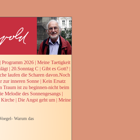
|
Programm 2026
|
Meine Taetigkeit
lägt
|
20.Sonntag C
|
Gibt es Gott?
|
che laufen die Scharen davon.Noch
 zur inneren Sonne
|
Kein Ersatz
 Traum ist zu beginnen-nicht beim
ie Melodie des Sonnengesangs
|
 Kirche
|
Die Angst geht um
|
Meine
 Voegel- Warum das