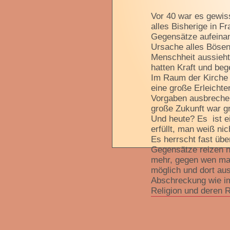
Vor 40 war es gewiss
alles Bisherige in Fr
Gegensätze aufeinan
Ursache alles Bösen
Menschheit aussieht 
hatten Kraft und beg
Im Raum der Kirche 
eine große Erleicht
Vorgaben ausbrechen
große Zukunft war g
Und heute? Es ist ei
erfüllt, man weiß nic
Es herrscht fast über
Gegensätze reizen ni
mehr, gegen wen man
möglich und dort aus
Abschreckung wie im
Religion und deren R
Todesstrafe. Die Pol
Und in der Kirche?