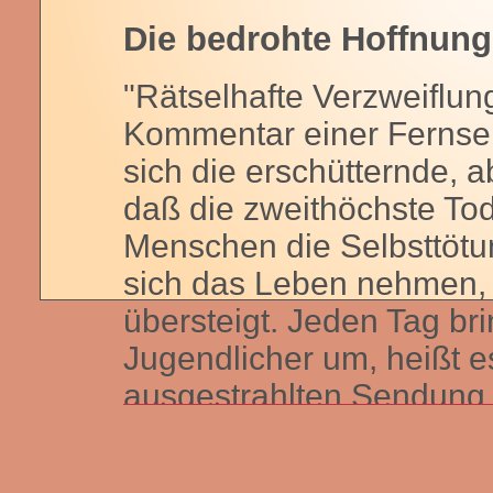
Die bedrohte Hoffnung
"Rätselhafte Verzweiflun
Kommentar einer Fernsehr
sich die erschütternde, 
daß die zweithöchste To
Menschen die Selbsttötun
sich das Leben nehmen, 
übersteigt. Jeden Tag bri
Jugendlicher um, heißt es
ausgestrahlten Sendung 
gelungen, diesem beängs
Problem auf die Spur zu 