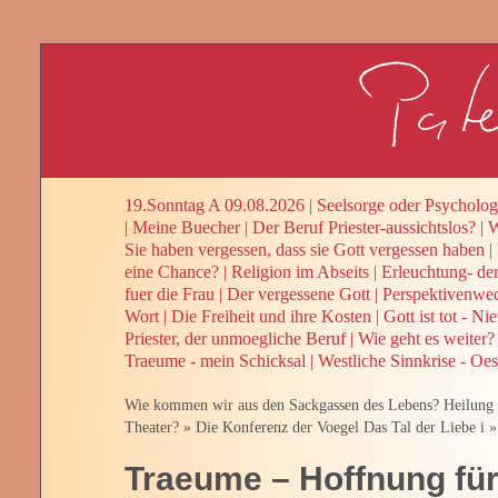
19.Sonntag A 09.08.2026
|
Seelsorge oder Psycholog
|
Meine Buecher
|
Der Beruf Priester-aussichtslos?
|
W
Sie haben vergessen, dass sie Gott vergessen haben
|
eine Chance?
|
Religion im Abseits
|
Erleuchtung- de
fuer die Frau
|
Der vergessene Gott
|
Perspektivenwe
Wort
|
Die Freiheit und ihre Kosten
|
Gott ist tot - Ni
Priester, der unmoegliche Beruf
|
Wie geht es weiter? 
Traeume - mein Schicksal
|
Westliche Sinnkrise - Oes
Wie kommen wir aus den Sackgassen des Lebens? Heilung 
Theater?
»
Die Konferenz der Voegel Das Tal der Liebe i
Traeume – Hoffnung fü