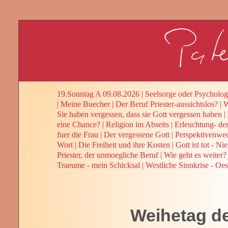
19.Sonntag A 09.08.2026
|
Seelsorge oder Psycholog
|
Meine Buecher
|
Der Beruf Priester-aussichtslos?
|
W
Sie haben vergessen, dass sie Gott vergessen haben
|
eine Chance?
|
Religion im Abseits
|
Erleuchtung- de
fuer die Frau
|
Der vergessene Gott
|
Perspektivenwe
Wort
|
Die Freiheit und ihre Kosten
|
Gott ist tot - Ni
Priester, der unmoegliche Beruf
|
Wie geht es weiter? 
Traeume - mein Schicksal
|
Westliche Sinnkrise - Oes
Weihetag de