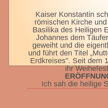
Kaiser Konstantin sch
römischen Kirche und 
Basilika des Heiligen 
Johannes dem Täufer
geweiht und die eigent
und führt den Titel „Mut
Erdkreises". Seit dem 1
ihr Weihefest
ERÖFFNUNG
Ich sah die heilige
von Gott her aus 
Sie war ber
die sich für ihr