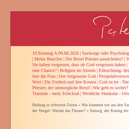
19.Sonntag A 09.08.2026
|
Seelsorge oder Psycholog
|
Meine Buecher
|
Der Beruf Priester-aussichtslos?
|
W
Sie haben vergessen, dass sie Gott vergessen haben
|
eine Chance?
|
Religion im Abseits
|
Erleuchtung- de
fuer die Frau
|
Der vergessene Gott
|
Perspektivenwe
Wort
|
Die Freiheit und ihre Kosten
|
Gott ist tot - Ni
Priester, der unmoegliche Beruf
|
Wie geht es weiter? 
Traeume - mein Schicksal
|
Westliche Sinnkrise - Oes
Heilung in schweren Zeiten
»
Wie kommen wir aus den Sac
der Voegel- Warum das Theater?
»
Simorg, der Koenig der