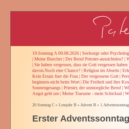
19.Sonntag A 09.08.2026
|
Seelsorge oder Psycholog
|
Meine Buecher
|
Der Beruf Priester-aussichtslos?
|
W
|
Sie haben vergessen, dass sie Gott vergessen haben
davon.Noch eine Chance?
|
Religion im Abseits
|
Erl
Kein Ersatz fuer die Frau
|
Der vergessene Gott
|
Per
beginnen-nicht beim Wort
|
Die Freiheit und ihre Kos
Sonnengesangs
|
Priester, der unmoegliche Beruf
|
Wi
Angst geht um
|
Meine Traeume - mein Schicksal
|
We
20.Sonntag C
»
Lesejahr B
»
Advent B
»
1.Adventssonntag
Erster Adventssonnta