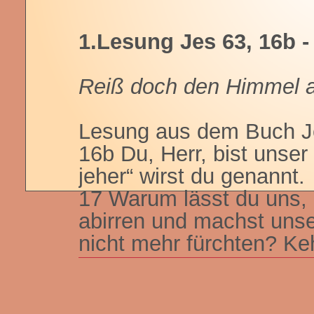
1.Lesung Jes 63, 16b - 
Reiß doch den Himmel a
Lesung aus dem Buch J
16b Du, Herr, bist unser
jeher“ wirst du genannt.
17 Warum lässt du uns,
abirren und machst unser
nicht mehr fürchten? Ke
willen, um der Stämme w
19b Reiß doch den Himm
dass die Berge zittern vo