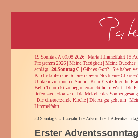
19.Sonntag A 09.08.2026
|
Maria Himmelfahrt 15.Au
Programm 2026
|
Meine Taetigkeit
|
Meine Buecher
schlägt
|
20.Sonntag C
|
Gibt es Gott?
|
Sie haben ve
Kirche laufen die Scharen davon.Noch eine Chance?
Umkehr zur inneren Sonne
|
Kein Ersatz fuer die Fra
Beim Traum ist zu beginnen-nicht beim Wort
|
Die Fr
tiefenpsychologisch
|
Die Melodie des Sonnengesang
|
Die einstuerzende Kirche
|
Die Angst geht um
|
Mein
Himmelfahrt
20.Sonntag C
»
Lesejahr B
»
Advent B
»
1.Adventssonntag
Erster Adventssonnta