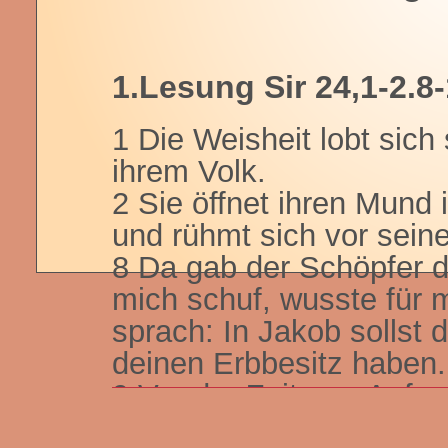
1.Lesung Sir 24,1-2.8
1 Die Weisheit lobt sich 
ihrem Volk.
2 Sie öffnet ihren Mund
und rühmt sich vor sein
8 Da gab der Schöpfer de
mich schuf, wusste für m
sprach: In Jakob sollst d
deinen Erbbesitz haben.
9 Vor der Zeit, am Anfan
bis in Ewigkeit vergehe i