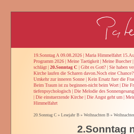
19.Sonntag A 09.08.2026
|
Maria Himmelfahrt 15.Au
Programm 2026
|
Meine Taetigkeit
|
Meine Buecher
schlägt
|
20.Sonntag C
|
Gibt es Gott?
|
Sie haben ve
Kirche laufen die Scharen davon.Noch eine Chance?
Umkehr zur inneren Sonne
|
Kein Ersatz fuer die Fra
Beim Traum ist zu beginnen-nicht beim Wort
|
Die Fr
tiefenpsychologisch
|
Die Melodie des Sonnengesang
|
Die einstuerzende Kirche
|
Die Angst geht um
|
Mein
Himmelfahrt
20.Sonntag C
»
Lesejahr B
»
Weihnachten B
»
Weihnachte
2.Sonntag 