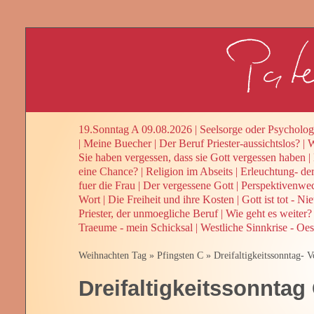
19.Sonntag A 09.08.2026
|
Seelsorge oder Psycholog
|
Meine Buecher
|
Der Beruf Priester-aussichtslos?
|
W
Sie haben vergessen, dass sie Gott vergessen haben
|
eine Chance?
|
Religion im Abseits
|
Erleuchtung- de
fuer die Frau
|
Der vergessene Gott
|
Perspektivenwe
Wort
|
Die Freiheit und ihre Kosten
|
Gott ist tot - Ni
Priester, der unmoegliche Beruf
|
Wie geht es weiter? 
Traeume - mein Schicksal
|
Westliche Sinnkrise - Oes
Weihnachten Tag
»
Pfingsten C
»
Dreifaltigkeitssonntag- 
Dreifaltigkeitssonntag