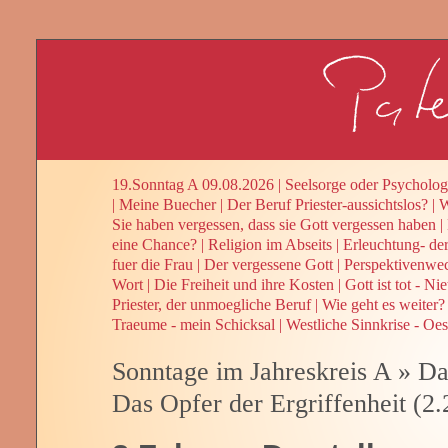
19.Sonntag A 09.08.2026
|
Seelsorge oder Psycholog
|
Meine Buecher
|
Der Beruf Priester-aussichtslos?
|
W
Sie haben vergessen, dass sie Gott vergessen haben
|
eine Chance?
|
Religion im Abseits
|
Erleuchtung- de
fuer die Frau
|
Der vergessene Gott
|
Perspektivenwe
Wort
|
Die Freiheit und ihre Kosten
|
Gott ist tot - Ni
Priester, der unmoegliche Beruf
|
Wie geht es weiter? 
Traeume - mein Schicksal
|
Westliche Sinnkrise - Oes
Sonntage im Jahreskreis A
»
Da
Das Opfer der Ergriffenheit (2.