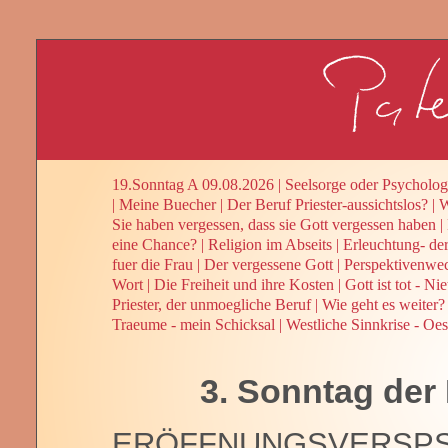
19.Sonntag A 09.08.2026
|
Seelsorge oder Psycholog
|
Meine Buecher
|
Der Beruf Priester-aussichtslos?
|
W
Sie haben vergessen, dass sie Gott vergessen haben
|
eine Chance?
|
Religion im Abseits
|
Erleuchtung- de
fuer die Frau
|
Der vergessene Gott
|
Perspektivenwe
Wort
|
Die Freiheit und ihre Kosten
|
Gott ist tot - Ni
Priester, der unmoegliche Beruf
|
Wie geht es weiter? 
Traeume - mein Schicksal
|
Westliche Sinnkrise - Oes
3. Sonntag der 
ERÖFFNUNGSVERSPS 25